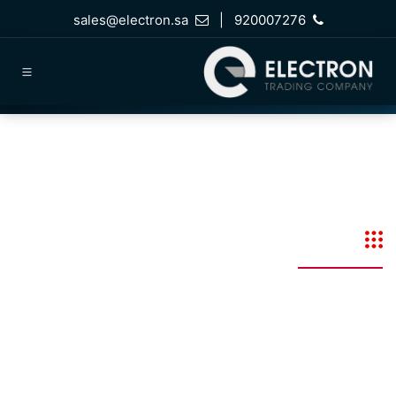
خطي للذهاب إلى المحتوى
sales@electron.sa
|
920007276