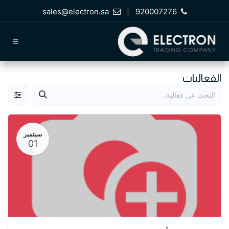
خطي للذهاب إلى المحتوى
sales@electron.sa
|
920007276
الفعاليات
سبتمبر
01