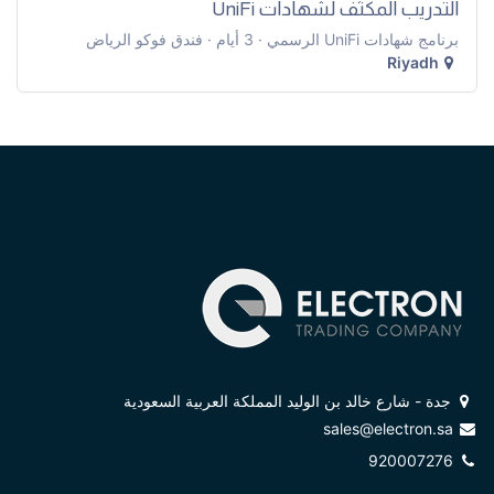
التدريب المكثّف لشهادات UniFi
برنامج شهادات UniFi الرسمي · 3 أيام · فندق فوكو الرياض
Riyadh
جدة - شارع خالد بن الوليد المملكة العربية السعودية
sales@electron.sa
920007276